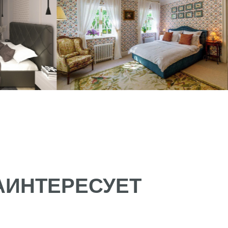
НТЕРЕСУЕТ
Т.В
О Prosleep
Политика конфи
4768
Кровати
Согласие на обр
74634100945
Диваны
62 319 17 98
Матрасы
el@mail.ru
Дизайнерам