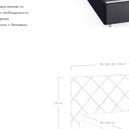
кругленная по
ри необходимости
орным
змом с бельевым