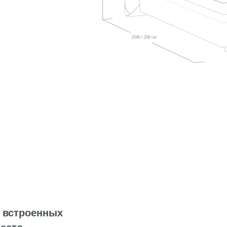
роенных
зки.