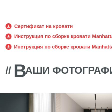
В
//
АШИ ФОТОГРАФИИ