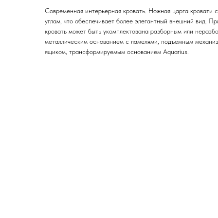
Современная интерьерная кровать. Ножная царга кровати с
углам, что обеспечивает более элегантный внешний вид. П
кровать может быть укомплектована разборным или неразб
металлическим основанием с ламелями, подъемным механи
ящиком, трансформируемым основанием Aquarius.