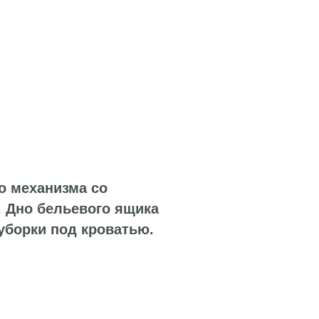
а со
вого ящика
 кроватью.