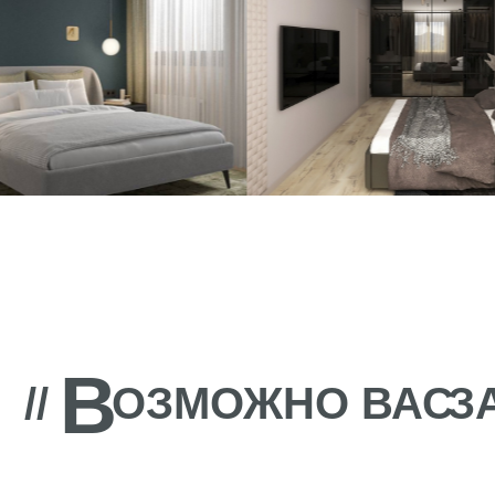
В
//
ОЗМОЖНО ВАС
ЗАИ
ИП Байбурин 
ИНН 02500045
ОГРНИП 3127
фабрика дизайнерской мебели
Контакты: +7 9
discontcentrmeb