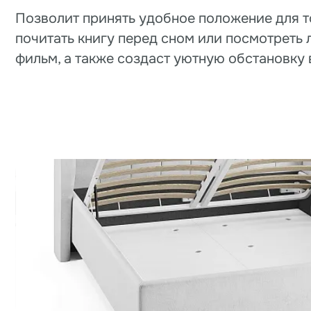
ЛЁГКАЯ УБОРКА
Увеличенная высота ножек позволит осуществлят
лёгкую уборку под кроватью, в том числе с помо
робота-пылесоса.
Сертификат на кровати