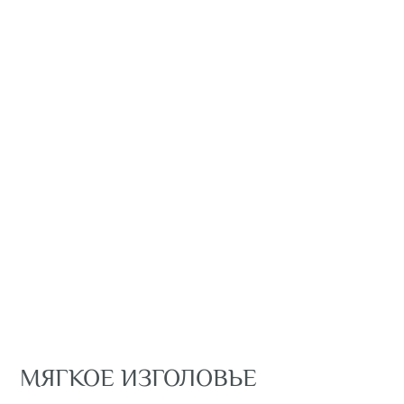
МЯГКОЕ ИЗГОЛОВЬЕ
Позволит принять удобное положение для того, 
почитать книгу перед сном или посмотреть люби
фильм, а также создаст уютную обстановку в ком