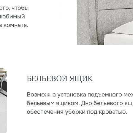
бельевым ящиком. Дно бельевого ящика легко с
обеспечения уборки под кроватью.
ь
щью