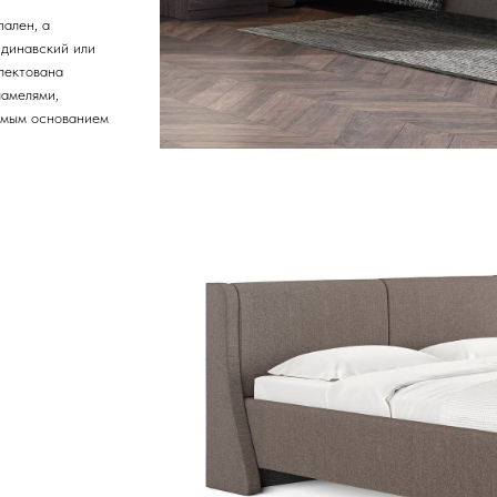
пален, а
ндинавский или
лектована
ламелями,
емым основанием