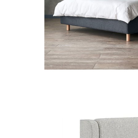
чтобы
мый
нате.
БЕЛЬЕВОЙ ЯЩИК
Возможна установка подъемного механизма со