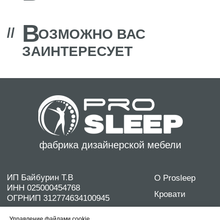
фабрика дизайнерской мебели
ИП Байбурин Т.В
О Prosleep
ИНН 025000454768
Кровати
ОГРНИП 312774634100945
Диваны
Контакты: +7 962 319 17 98
Матрасы
discontcentrmebel@mail.ru
Дизайнерам
Политика конфиденциальности
Согласие на обработку персональных данных
Управление файлами cookie