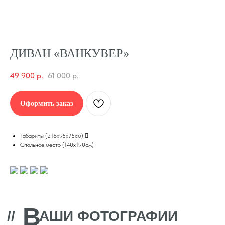
ДИВАН «ВАНКУВЕР»
49 900
р.
61 000
р.
Оформить заказ
Габариты (216х95х75см) 
Спальное место (140х190см)
В
//
АШИ ФОТОГРАФИИ
В
//
ОЗМОЖНО ВАС
ЗАИНТЕРЕСУЕТ