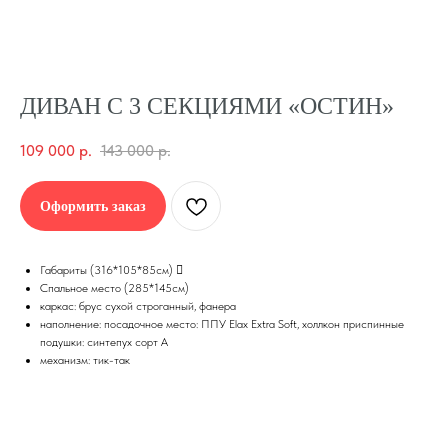
ДИВАН С 3 СЕКЦИЯМИ «ОСТИН»
109 000
р.
143 000
р.
Оформить заказ
Габариты (316*105*85см) 
Спальное место (285*145см)
каркас: брус сухой строганный, фанера
наполнение: посадочное место: ППУ Elax Extra Soft, холлкон приспинные
подушки: синтепух сорт А
механизм: тик-так