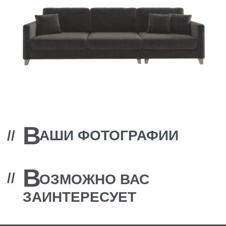
ЗАИНТЕРЕСУЕТ
фабрика дизайнерской мебели
ИП Байбурин Т.В
О Prosleep
ИНН 025000454768
Кровати
ОГРНИП 312774634100945
Диваны
Контакты: +7 962 319 17 98
Матрасы
discontcentrmebel@mail.ru
Дизайнерам
Политика конфиденциальности
Согласие на обработку персональных данных