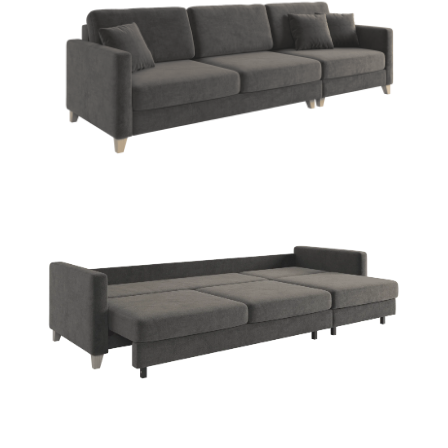
В
//
АШИ ФОТОГРАФИИ
В
//
ОЗМОЖНО ВАС