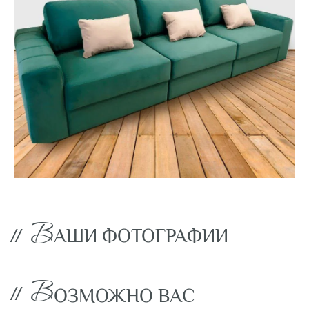
В
//
АШИ ФОТОГРАФИИ
В
//
ОЗМОЖНО ВАС
ЗАИНТЕРЕСУЕТ
фабрика дизайнерской мебели
ИП Байбурин Т.В
О Prosleep
ИНН 025000454768
Кровати
ОГРНИП 312774634100945
Диваны
Контакты: +7 962 319 17 98