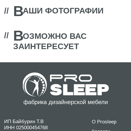
фабрика дизайнерской мебели
ИП Байбурин Т.В
О Prosleep
ИНН 025000454768
Кровати
ОГРНИП 312774634100945
Диваны
Контакты: +7 962 319 17 98
Матрасы
discontcentrmebel@mail.ru
Дизайнерам
Политика конфиденциальности
Согласие на обработку персональных данных