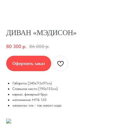
ДИВАН «МЭДИСОН»
80 300
р.
86 000
р.
Оформить заказ
Габариты (240х115х97см)
Спальное место (190х155см)
каркас: фанерный брус
наполнение: НПБ 120
В
механизм: тик - так малого хода
//
АШИ ФОТОГРАФИИ
В
//
ОЗМОЖНО ВАС
ЗАИНТЕРЕСУЕТ