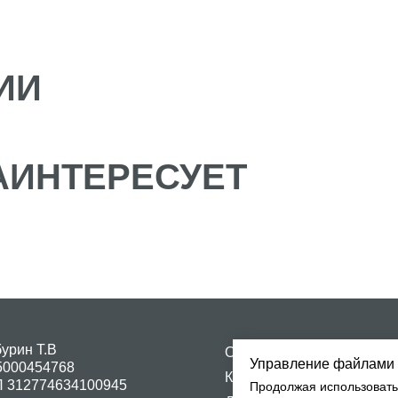
НТЕРЕСУЕТ
Т.В
О Prosleep
Политика конфи
4768
Кровати
Согласие на обр
74634100945
Диваны
62 319 17 98
Матрасы
el@mail.ru
Дизайнерам
Управление файлами 
Продолжая использовать 