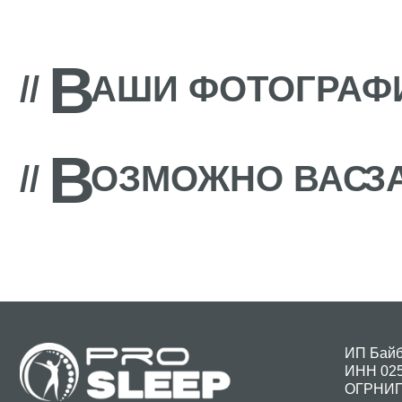
В
//
АШИ ФОТОГРАФИИ
В
//
ОЗМОЖНО ВАС
ЗАИ
ИП Байбурин 
ИНН 02500045
ОГРНИП 3127
фабрика дизайнерской мебели
Контакты: +7 9
discontcentrmeb