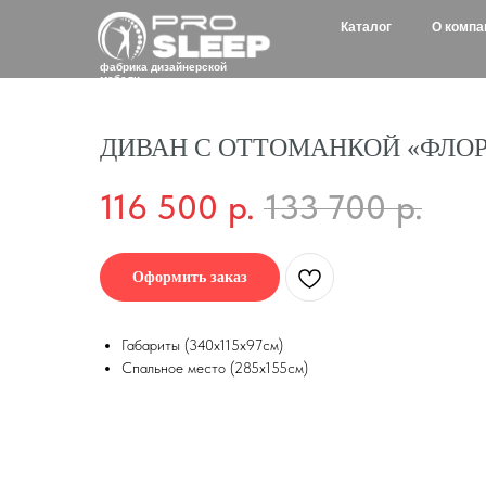
Каталог
О компании
Д
фабрика дизайнерской
мебели
ДИВАН С ОТТОМАНКОЙ «ФЛО
116 500
р.
133 700
р.
Оформить заказ
Габариты (340х115х97см)
Спальное место (285х155см)