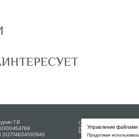
НТЕРЕСУЕТ
Т.В
О
Политика конфи
54768
Prosleep
Кровати
Согласие на об
74634100945
данных
Диваны
62 319 17 98
Матрасы
bel@mail.ru
Дизайнерам
Управление файлами 
Продолжая использовать 