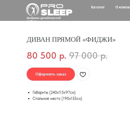
Каталог
О компании
Д
фабрика дизайнерской
мебели
ДИВАН ПРЯМОЙ «ФИДЖИ»
80 500
р.
97 000
р.
Оформить заказ
Габариты (240х115х97см)
Спальное место (190х155см)