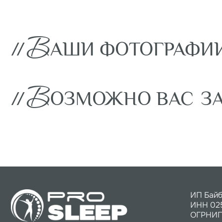
В
//
АШИ ФОТОГРАФИИ
В
//
ОЗМОЖНО ВАС
ЗАИ
ИП Байбурин 
ИНН 0250004
ОГРНИП 3127
фабрика дизайнерской мебели
Контакты: +7 9
discontcentrme