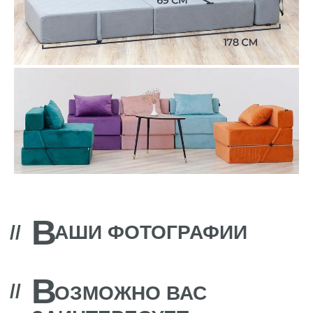
В
//
ОЗМОЖНО ВАС
ЗАИНТЕРЕСУЕТ
фабрика дизайнерской мебели
ИП Байбурин Т.В
О Prosleep
ИНН 025000454768
Кровати
ОГРНИП 312774634100945
Диваны
Контакты: +7 962 319 17 98
Матрасы
discontcentrmebel@mail.ru
Дизайнерам
Политика конфиденциальности
Согласие на обработку персональных данных