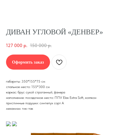
ДИВАН УГЛОВОЙ «ДЕНВЕР»
127 000
р.
150 000
р.
Оформить заказ
габариты: 350*155*75 см
спальное место: 155*300 см
каркас: брус сухой строганный, фанера
наполнение: посадочное место: ППУ Elax Extra Soft, холлкон
приспинные подушки: синтепух сорт А
механизм: тик-так