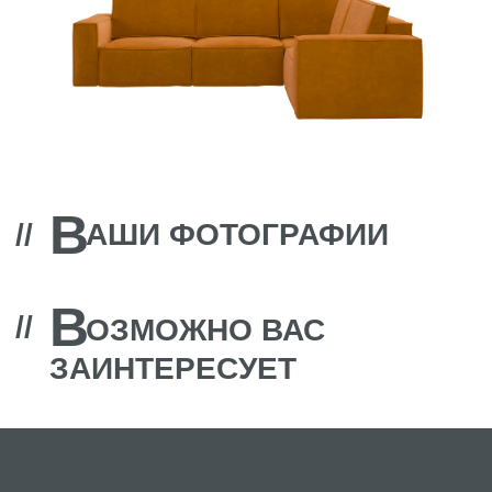
В
//
АШИ ФОТОГРАФИИ
В
//
ОЗМОЖНО ВАС
ЗАИНТЕРЕСУЕТ
фабрика дизайнерской мебели
ИП Байбурин Т.В
О Prosleep
ИНН 025000454768
Кровати
ОГРНИП 312774634100945
Диваны
Контакты: +7 962 319 17 98
Матрасы
discontcentrmebel@mail.ru
Дизайнерам
Политика конфиденциальности