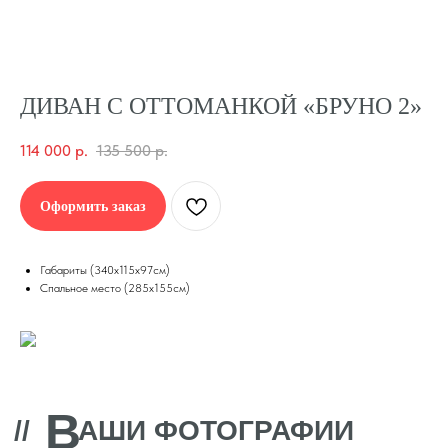
ДИВАН С ОТТОМАНКОЙ «БРУНО 2»
114 000
р.
135 500
р.
Оформить заказ
Габариты (340х115х97см)
Спальное место (285х155см)
В
//
АШИ ФОТОГРАФИИ
В
//
ОЗМОЖНО ВАС
ЗАИНТЕРЕСУЕТ