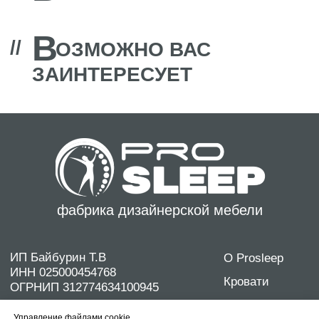
фабрика дизайнерской мебели
ИП Байбурин Т.В
О Prosleep
ИНН 025000454768
Кровати
ОГРНИП 312774634100945
Диваны
Контакты: +7 962 319 17 98
Матрасы
discontcentrmebel@mail.ru
Дизайнерам
Политика конфиденциальности
Согласие на обработку персональных данных
Управление файлами cookie